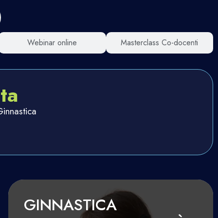
Webinar online
Masterclass Co-docenti
ta
Ginnastica
GINNASTICA