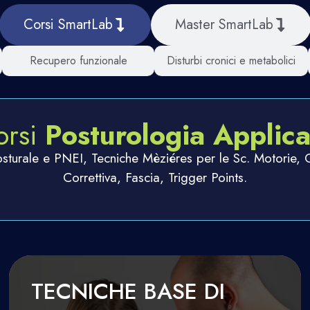
Corsi SmartLab
Master SmartLab
Recupero funzionale
Disturbi cronici e metabolici
orsi
Posturologia Applica
osturale e PNEI, Tecniche Mèziéres per le Sc. Motorie, 
Correttiva, Fascia, Trigger Points.
TECNICHE BASE DI