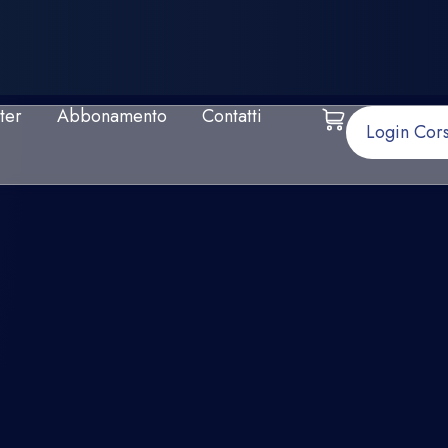
ter
Abbonamento
Contatti
Login Cors