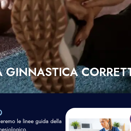
A GINNASTICA CORRET
O
eremo le linee guida della
nesiologico.