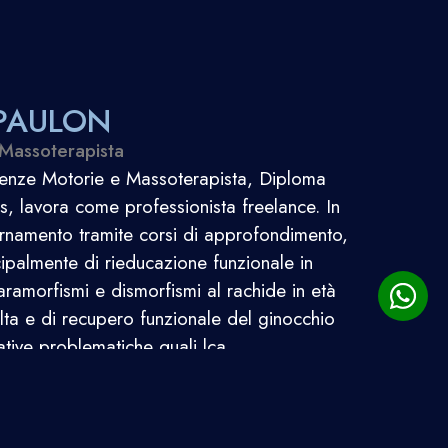
 PAULON
 Massoterapista
ienze Motorie e Massoterapista, Diploma
s, lavora come professionista freelance. In
rnamento tramite corsi di approfondimento,
ipalmente di rieducazione funzionale in
ramorfismi e dismorfismi al rachide in età
lta e di recupero funzionale del ginocchio
lative problematiche quali lca,
e condropatia femoro-rotulea.