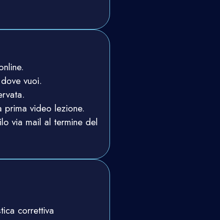
nline.
 dove vuoi.
ervata.
a prima video lezione.
ilo via mail al termine del
tica correttiva