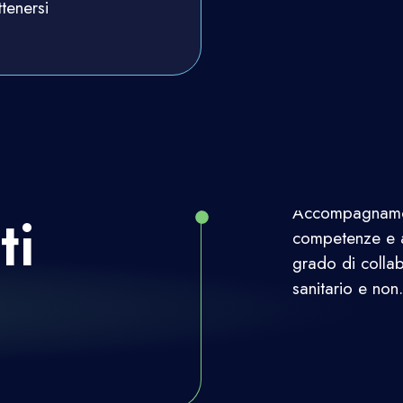
ttenersi
Accompagnamo g
ti
competenze e a
grado di collab
sanitario e non.