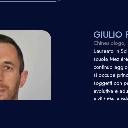
GIULIO
Chinesiologo,
Laureato in Sc
scuola Meziérè
continuo aggio
si occupa princ
soggetti con pa
evolutiva e adu
e di tutte le re
meniscectomia 