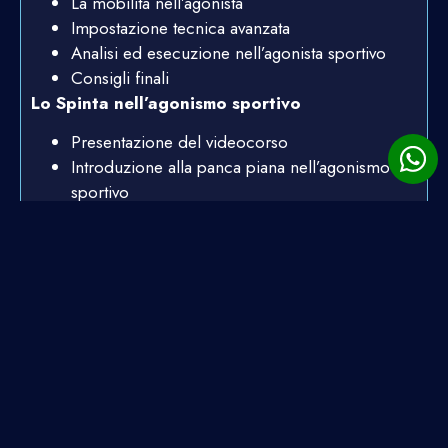
La mobilità nell’agonista
Impostazione tecnica avanzata
Analisi ed esecuzione nell’agonista sportivo
Consigli finali
Lo Spinta nell’agonismo sportivo
Presentazione del videocorso
Introduzione alla panca piana nell’agonismo
sportivo
Mobilità articolare avanzata e preparazione
fisica generale
Impostazione tecnica avanzata
Analisi ed esercizi
Conclusioni e consigli
La programmazione nell’agonismo sportivo
Introduzione alla programmazione nell’agonista
Differenze fondamentali tra programmi fitness
e agonistici