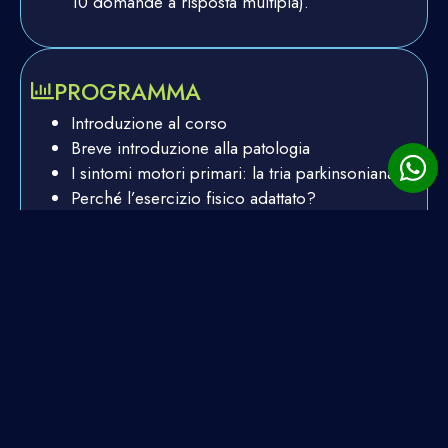
10 domande a risposta multipla).
PROGRAMMA
Introduzione al corso
Breve introduzione alla patologia
I sintomi motori primari: la tria parkinsoniana
Perché l’esercizio fisico adattato?
Come strutturare un programma di esercizio
fisico adattato
Focus su postura, equilibrio e coordinazione:
spunti pratici
Esempio di sessione con progressioni nella
fase iniziale della patologia
Esempio di sessione e progressioni nella fase
intermedia della patologia
Conclusioni