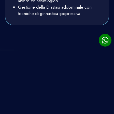
lavoro chinesiologico
Gestione della Diastasi addominale con
tecniche di ginnastica ipopressiva
TRATTI DISTINTIVI
I nostri docenti
Accompagnamo gli Scienze Motorie ad acquisire
nuove competenze e abilità per diventare un
PROFESSIONISTA in grado di collaborare con le
giuste figure professionali in ambito sanitario e non.