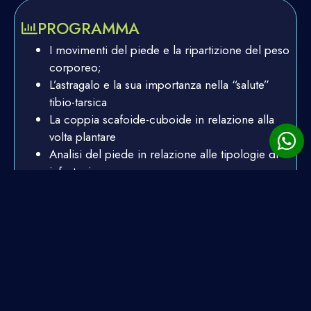
PROGRAMMA
I movimenti del piede e la ripartizione del peso
corporeo;
L’astragalo e la sua importanza nella “salute”
tibio-tarsica
La coppia scafoide-cuboide in relazione alla
volta plantare
Analisi del piede in relazione alle tipologie di
infortunio
La rieducazione attiva post. trauma
La prevenzione nelle recidive
Il bendaggio rigido prima e il bendaggio
elastico dopo
La “coxa” come zona di stabilità
L’importanza de deltoide dell’anca nella statica
e nella dinamica
La sua biomeccanica in relazione al ginocchio