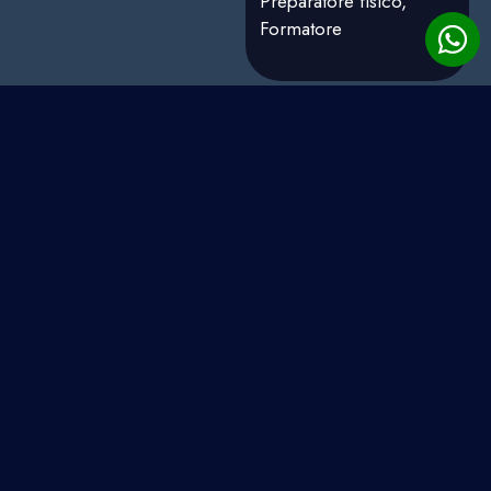
Preparatore fisico,
Formatore
SAMUELE
MUFFATTO
Posturologia, Scienze
Motorie