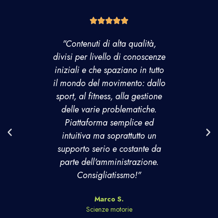
"Contenuti di alta qualità,
"Ho fatt
divisi per livello di conoscenze
e mi so
iniziali e che spaziano in tutto
Profess
il mondo del movimento: dallo
scelta
sport, al fitness, alla gestione
viva
delle varie problematiche.
aggiorna
Piattaforma semplice ed
il per
intuitiva ma soprattutto un
online e
supporto serio e costante da
trovata 
parte dell'amministrazione.
per chi 
Consigliatissmo!"
Grazie
Marco S.
Scienze motorie